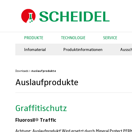
PRODUKTE
TECHNOLOGIE
SERVICE
Infomaterial
Produktinformationen
Aussc
Auslaufprodukte
Downloads
>
Auslaufprodukte
Graffitischutz
Fluorosil® Traffic
Achtung: Auslaufprodukt! Wird ersetzt durch Mineral Protect P