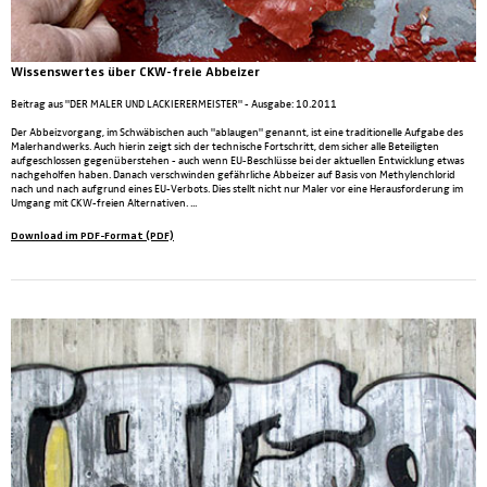
Wissenswertes über CKW-freie Abbeizer
Beitrag aus "DER MALER UND LACKIERERMEISTER" - Ausgabe: 10.2011
Der Abbeizvorgang, im Schwäbischen auch "ablaugen" genannt, ist eine traditionelle Aufgabe des
Malerhandwerks. Auch hierin zeigt sich der technische Fortschritt, dem sicher alle Beteiligten
aufgeschlossen gegenüberstehen - auch wenn EU-Beschlüsse bei der aktuellen Entwicklung etwas
nachgeholfen haben. Danach verschwinden gefährliche Abbeizer auf Basis von Methylenchlorid
nach und nach aufgrund eines EU-Verbots. Dies stellt nicht nur Maler vor eine Herausforderung im
Umgang mit CKW-freien Alternativen. ...
Download im PDF-Format (PDF)