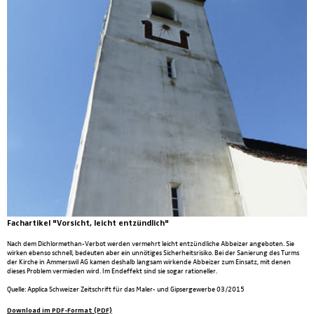
Fachartikel "Vorsicht, leicht entzündlich"
Nach dem Dichlormethan-Verbot werden vermehrt leicht entzündliche Abbeizer angeboten. Sie
wirken ebenso schnell, bedeuten aber ein unnötiges Sicherheitsrisiko. Bei der Sanierung des Turms
der Kirche in Ammerswil AG kamen deshalb langsam wirkende Abbeizer zum Einsatz, mit denen
dieses Problem vermieden wird. Im Endeffekt sind sie sogar rationeller.
Quelle: Applica Schweizer Zeitschrift für das Maler- und Gipsergewerbe 03/2015
Download im PDF-Format (PDF)