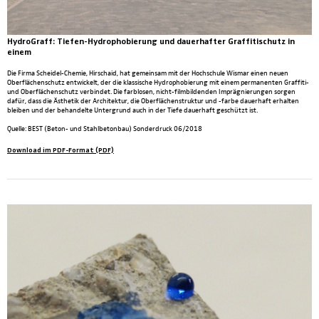
HydroGraff: Tiefen-Hydrophobierung und dauerhafter Graffitischutz in
einem
Die Firma Scheidel-Chemie, Hirschaid, hat gemeinsam mit der Hochschule Wismar einen neuen
Oberflächenschutz entwickelt, der die klassische Hydrophobierung mit einem permanenten Graffiti-
und Oberflächenschutz verbindet. Die farblosen, nicht-filmbildenden Imprägnierungen sorgen
dafür, dass die Ästhetik der Architektur, die Oberflächenstruktur und -farbe dauerhaft erhalten
bleiben und der behandelte Untergrund auch in der Tiefe dauerhaft geschützt ist.
Quelle: BEST (Beton- und Stahlbetonbau) Sonderdruck 06/2018
Download im PDF-Format (PDF)