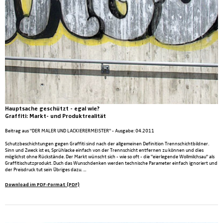
Hauptsache geschützt - egal wie?
Graffiti: Markt- und Produktrealität
Beitrag aus "DER MALER UND LACKIERERMEISTER" - Ausgabe: 04.2011
Schutzbeschichtungen gegen Graffiti sind nach der allgemeinen Definition Trennschichtbildner.
Sinn und Zweck ist es, Sprühlacke einfach von der Trennschicht entfernen zu können und dies
möglichst ohne Rückstände. Der Markt wünscht sich - wie so oft - die "eierlegende Wollmilchsau" als
Graffitischutzprodukt. Duch das Wunschdenken werden technische Parameter einfach ignoriert und
der Preisdruck tut sein Übriges dazu. ...
Download im PDF-Format (PDF)