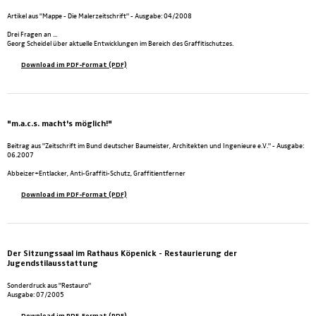
Artikel aus "Mappe - Die Malerzeitschrift" - Ausgabe: 04/2008
Drei Fragen an ...
Georg Scheidel über aktuelle Entwicklungen im Bereich des Graffitischutzes.
Download im PDF-Format (PDF)
"m.a.c.s. macht's möglich!"
Beitrag aus "Zeitschrift im Bund deutscher Baumeister, Architekten und Ingenieure e.V." - Ausgabe:
06.2007
Abbeizer+Entlacker, Anti-Graffiti-Schutz, Graffitientferner
Download im PDF-Format (PDF)
Der Sitzungssaal im Rathaus Köpenick - Restaurierung der
Jugendstilausstattung
Sonderdruck aus "Restauro"
Ausgabe: 07/2005
Download im PDF-Format (PDF)