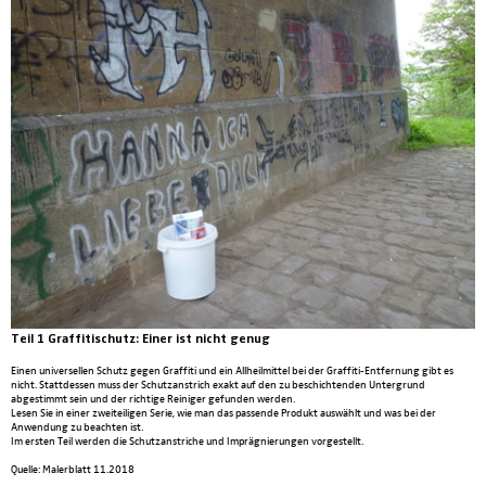
Teil 1 Graffitischutz:
Einer ist nicht genug
Einen universellen Schutz gegen Graffiti und ein Allheilmittel bei der Graffiti-Entfernung gibt es
nicht. Stattdessen muss der Schutzanstrich exakt auf den zu beschichtenden Untergrund
abgestimmt sein und der richtige Reiniger gefunden werden.
Lesen Sie in einer zweiteiligen Serie, wie man das passende Produkt auswählt und was bei der
Anwendung zu beachten ist.
Im ersten Teil werden die Schutzanstriche und Imprägnierungen vorgestellt.
Quelle: Malerblatt 11.2018