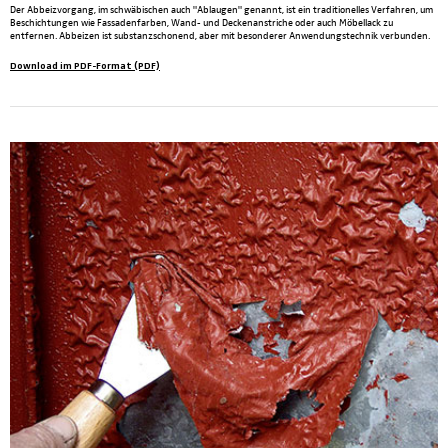
Der Abbeizvorgang, im schwäbischen auch "Ablaugen" genannt, ist ein traditionelles Verfahren, um
Beschichtungen wie Fassadenfarben, Wand- und Deckenanstriche oder auch Möbellack zu
entfernen. Abbeizen ist substanzschonend, aber mit besonderer Anwendungstechnik verbunden.
Download im PDF-Format (PDF)