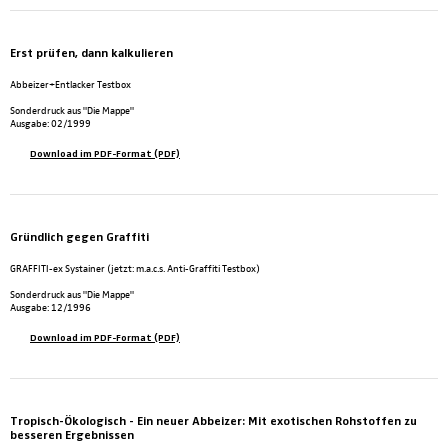
Erst prüfen, dann kalkulieren
Abbeizer+Entlacker Testbox
Sonderdruck aus "Die Mappe"
Ausgabe: 02/1999
Download im PDF-Format (PDF)
Gründlich gegen Graffiti
GRAFFITI-ex Systainer (jetzt: m.a.c.s. Anti-Graffiti Testbox)
Sonderdruck aus "Die Mappe"
Ausgabe: 12/1996
Download im PDF-Format (PDF)
Tropisch-Ökologisch - Ein neuer Abbeizer: Mit exotischen Rohstoffen zu
besseren Ergebnissen