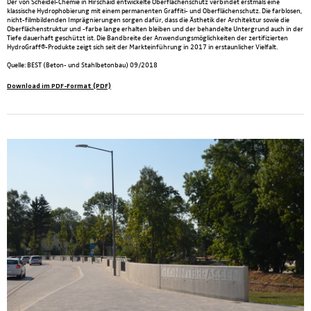
Der von Scheidel-Chemie in Hirschaid entwickelte Oberflächenschutz verbindet erstmals eine
klassische Hydrophobierung mit einem permanenten Graffiti- und Oberflächenschutz. Die farblosen,
nicht-filmbildenden Imprägnierungen sorgen dafür, dass die Ästhetik der Architektur sowie die
Oberflächenstruktur und -farbe lange erhalten bleiben und der behandelte Untergrund auch in der
Tiefe dauerhaft geschützt ist. Die Bandbreite der Anwendungsmöglichkeiten der zertifizierten
HydroGraff®-Produkte zeigt sich seit der Markteinführung in 2017 in erstaunlicher Vielfalt.
Quelle: BEST (Beton- und Stahlbetonbau) 09/2018
Download im PDF-Format (PDF)