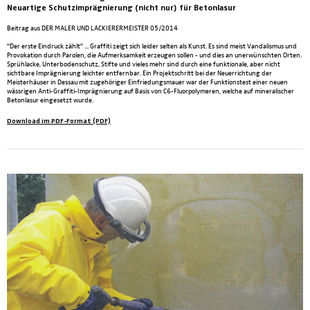
Neuartige Schutzimprägnierung (nicht nur) für Betonlasur
Beitrag aus DER MALER UND LACKIERERMEISTER 05/2014
"Der erste Eindruck zählt" ... Graffiti zeigt sich leider selten als Kunst. Es sind meist Vandalismus und
Provokation durch Parolen, die Aufmerksamkeit erzeugen sollen - und dies an unerwünschten Orten.
Sprühlacke, Unterbodenschutz, Stifte und vieles mehr sind durch eine funktionale, aber nicht
sichtbare Imprägnierung leichter entfernbar. Ein Projektschritt bei der Neuerrichtung der
Meisterhäuser in Dessau mit zugehöriger Einfriedungsmauer war der Funktionstest einer neuen
wässrigen Anti-Graffiti-Imprägnierung auf Basis von C6-Fluorpolymeren, welche auf mineralischer
Betonlasur eingesetzt wurde.
Download im PDF-Format (PDF)