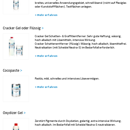
breites, universelles Anwendungsgebiet, schnell lösend (nicht auf Plexiglas
oder Kunststoffflächen). Testflächen anlegen.
> Mehr erfahren
Cracker Gel oder Flüssig
>
Cracker Gel Schatten- & Graffitientferner: Sehr gute Haftung, wässrig,
hoch alkalisch mit Lösemitteln, intensive Wirkung.
Cracker Schattenentferner (flüssig): Wässrig, hoch alkalisch, lösemittelfrei.
Neutralisation (mit Scheidel Neutra-S) im Bedarfsfall erforderlich.
> Mehr erfahren
Cocopaste
>
Pastös, mild, schnelles und intensives Lösevermögen.
> Mehr erfahren
Oxydizer Gel
>
Zerstört Pigmente durch Oxydation, gelartig, extra intensive Wirkung,
hoch alkalisch. Im Bedarfsfall mit Scheidel Neutra-S neutralisieren.