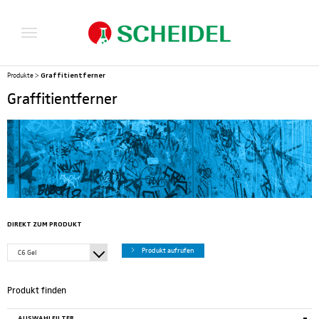
Graffitientferner
Produkte
>
Graffitientferner
DIREKT ZUM PRODUKT
Produkt aufrufen
C6 Gel
Produkt finden
AUSWAHLFILTER