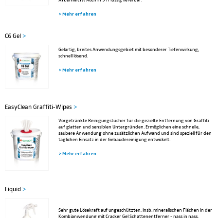
Auch in 5 l Flüssig lieferbar.
> Mehr erfahren
C6 Gel
>
Gelartig, breites Anwendungsgebiet mit besonderer Tiefenwirkung,
schnell lösend.
> Mehr erfahren
EasyClean Graffiti-Wipes
>
Vorgetränkte Reinigungstücher für die gezielte Entfernung von Graffiti
auf glatten und sensiblen Untergründen. Ermöglichen eine schnelle,
saubere Anwendung ohne zusätzlichen Aufwand und sind speziell für den
täglichen Einsatz in der Gebäudereinigung entwickelt.
> Mehr erfahren
Liquid
>
Sehr gute Lösekraft auf ungeschützten, insb. mineralischen Flächen in der
Kombianwendung mit Cracker Gel Schattenentferner - nass in nass,