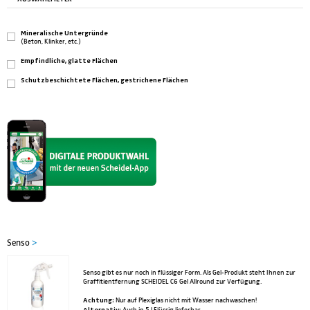
Mineralische Untergründe
(Beton, Klinker, etc.)
Empfindliche, glatte Flächen
Schutzbeschichtete Flächen, gestrichene Flächen
Senso
>
Senso gibt es nur noch in flüssiger Form. Als Gel-Produkt steht Ihnen zur
Graffitientfernung SCHEIDEL C6 Gel Allround zur Verfügung.
Achtung:
Nur auf Plexiglas nicht mit Wasser nachwaschen!
Alternativ: