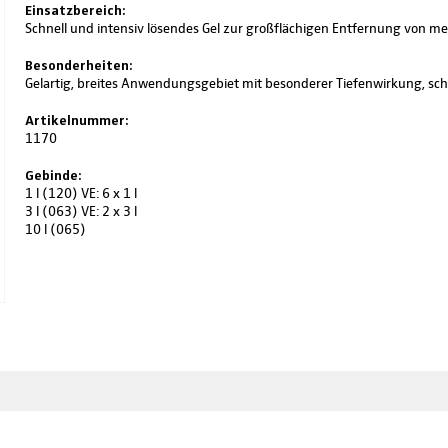
Einsatzbereich:
Schnell und intensiv lösendes Gel zur großflächigen Entfernung von me
Besonderheiten:
Gelartig, breites Anwendungsgebiet mit besonderer Tiefenwirkung, schn
Artikelnummer:
1170
Gebinde:
1 l (120) VE: 6 x 1 l
3 l (063) VE: 2 x 3 l
10 l (065)