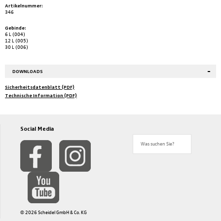
Artikelnummer:
346
Gebinde:
6 L (004)
12 L (005)
30 L (006)
DOWNLOADS
Sicherheitsdatenblatt (PDF)
Technische Information (PDF)
Social Media
© 2026 Scheidel GmbH & Co. KG