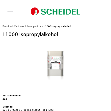
I 1000 Isopropylalkohol
Produkte
>
Verdünner & Lösungsmittel
>
I 1000 Isopropylalkohol
Artikelnummer:
292
Gebinde:
12 x 1 L (002), 6 L (004), 12 L (005), 30 L (006)