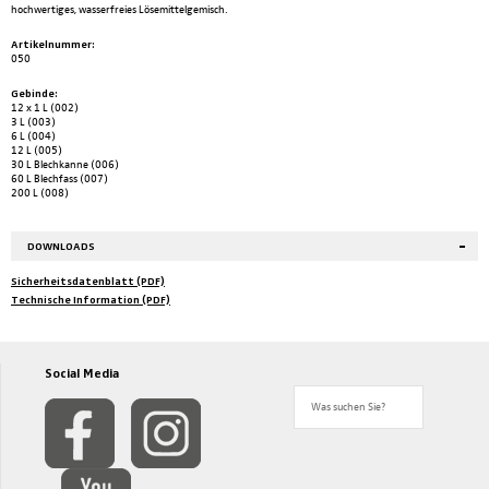
hochwertiges, wasserfreies Lösemittelgemisch.
Artikelnummer:
050
Gebinde:
12 x 1 L (002)
3 L (003)
6 L (004)
12 L (005)
30 L Blechkanne (006)
60 L Blechfass (007)
200 L (008)
DOWNLOADS
Sicherheitsdatenblatt (PDF)
Technische Information (PDF)
Social Media