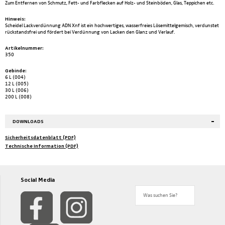
Zum Entfernen von Schmutz, Fett- und Farbflecken auf Holz- und Steinböden, Glas, Teppichen etc.
Hinweis:
Scheidel Lackverdünnung ADN Xnf ist ein hochwertiges, wasserfreies Lösemittelgemisch, verdunstet
rückstandsfrei und fördert bei Verdünnung von Lacken den Glanz und Verlauf.
Artikelnummer:
350
Gebinde:
6 L (004)
12 L (005)
30 L (006)
200 L (008)
DOWNLOADS
Sicherheitsdatenblatt (PDF)
Technische Information (PDF)
Social Media